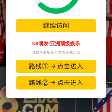
k8凯发·亚洲顶级娱乐
注册享豪礼·亿万奖池·高额无忧