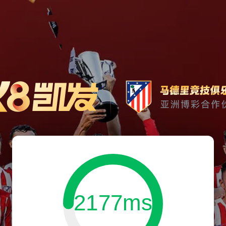
2177ms